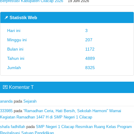
Berprestasi Kabupaten Cilacap 2026
19 Juni 2026
📌 Statistik Web
Hari ini
3
Minggu ini
207
Bulan ini
1172
Tahun ini
4889
Jumlah
8325
💌 Komentar T
ananda
pada
Sejarah
333985
pada
“Ramadhan Ceria, Hati Bersih, Sekolah Harmoni” Warnai
Kegiatan Ramadhan 1447 H di SMP Negeri 1 Cilacap
shafa fadhillah
pada
SMP Negeri 1 Cilacap Resmikan Ruang Kelas Program
Revitalisasi Satuan Pendidikan