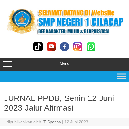
Skip
to
content
Menu
JURNAL PPDB, Senin 12 Juni
2023 Jalur Afirmasi
dipublikasikan oleh
IT Spensa
|
12 Juni 2023