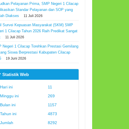
udkan Pelayanan Prima, SMP Negeri 1 Cilacap
likasikan Standar Pelayanan dan SOP yang
ah Diakses
11 Juli 2026
il Survei Kepuasan Masyarakat (SKM) SMP
eri 1 Cilacap Tahun 2026 Raih Predikat Sangat
k
11 Juli 2026
 Negeri 1 Cilacap Torehkan Prestasi Gemilang
Ajang Siswa Berprestasi Kabupaten Cilacap
6
19 Juni 2026
 Statistik Web
Hari ini
11
Minggu ini
269
Bulan ini
1157
Tahun ini
4873
Jumlah
8292