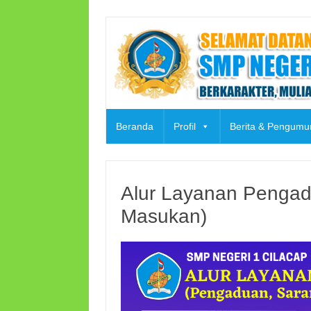
Skip
to
content
Beranda
Profil
Berita & Pengum
Alur Layanan Pengad
Masukan)