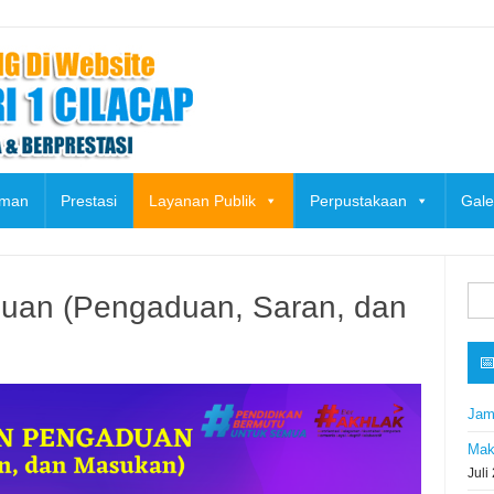
uman
Prestasi
Layanan Publik
Perpustakaan
Gale
Cari
uan (Pengaduan, Saran, dan
untu

Jam
Mak
Juli