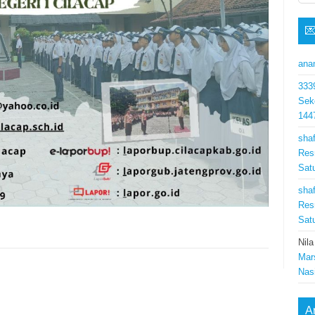

ana
333
Sek
144
shaf
Res
Sat
shaf
Res
Sat
Nila
Mar
Nas
A