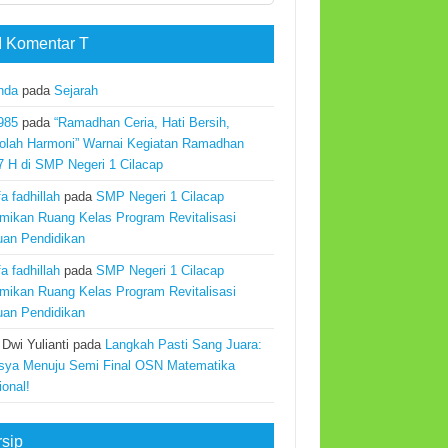
 Komentar T
nda
pada
Sejarah
985
pada
“Ramadhan Ceria, Hati Bersih,
olah Harmoni” Warnai Kegiatan Ramadhan
7 H di SMP Negeri 1 Cilacap
a fadhillah
pada
SMP Negeri 1 Cilacap
mikan Ruang Kelas Program Revitalisasi
uan Pendidikan
a fadhillah
pada
SMP Negeri 1 Cilacap
mikan Ruang Kelas Program Revitalisasi
uan Pendidikan
 Dwi Yulianti
pada
Langkah Pasti Sang Juara:
sya Menuju Semi Final OSN Matematika
ional!
rsip