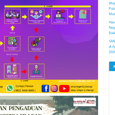
Wuj
Pub
Mud
Has
Neg
Bai
SMP
di 
202
