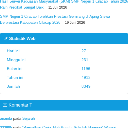
Hasil Survei Kepuasan Masyarakat (SKM) SMP Negeri 1 Cilacap Tahun 2026
Raih Predikat Sangat Baik
11 Juli 2026
SMP Negeri 1 Cilacap Torehkan Prestasi Gemilang di Ajang Siswa
Berprestasi Kabupaten Cilacap 2026
19 Juni 2026
📌 Statistik Web
Hari ini
27
Minggu ini
231
Bulan ini
1196
Tahun ini
4913
Jumlah
8349
💌 Komentar T
ananda
pada
Sejarah
333985
pada
“Ramadhan Ceria, Hati Bersih, Sekolah Harmoni” Warnai