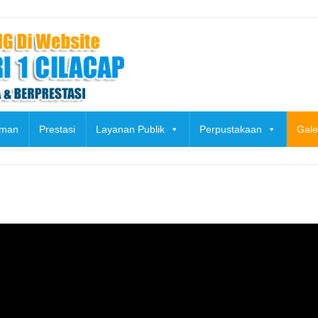
uman
Prestasi
Layanan Publik
Perpustakaan
Gale