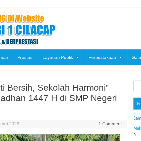
uman
Prestasi
Layanan Publik
Perpustakaan
Gale
Cari
i Bersih, Sekolah Harmoni”
untu
adhan 1447 H di SMP Negeri

Jam
uari 2026
1 Comment
Mak
Juli