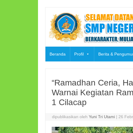
Skip
to
content
Beranda
Profil
Berita & Pengum
“Ramadhan Ceria, Hat
Warnai Kegiatan Ram
1 Cilacap
dipublikasikan oleh
Yuni Tri Utami
|
26 Febr