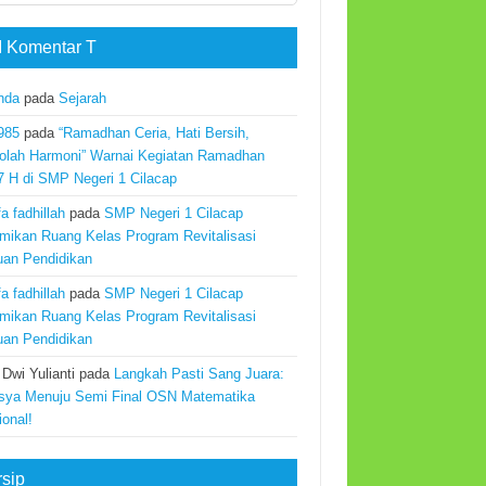
 Komentar T
nda
pada
Sejarah
985
pada
“Ramadhan Ceria, Hati Bersih,
olah Harmoni” Warnai Kegiatan Ramadhan
7 H di SMP Negeri 1 Cilacap
a fadhillah
pada
SMP Negeri 1 Cilacap
mikan Ruang Kelas Program Revitalisasi
uan Pendidikan
a fadhillah
pada
SMP Negeri 1 Cilacap
mikan Ruang Kelas Program Revitalisasi
uan Pendidikan
 Dwi Yulianti
pada
Langkah Pasti Sang Juara:
sya Menuju Semi Final OSN Matematika
ional!
rsip