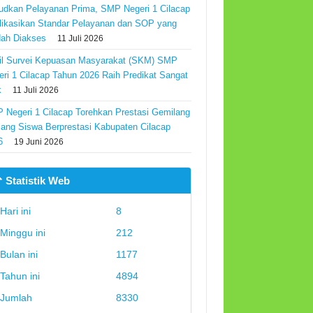
udkan Pelayanan Prima, SMP Negeri 1 Cilacap
likasikan Standar Pelayanan dan SOP yang
ah Diakses
11 Juli 2026
il Survei Kepuasan Masyarakat (SKM) SMP
eri 1 Cilacap Tahun 2026 Raih Predikat Sangat
k
11 Juli 2026
 Negeri 1 Cilacap Torehkan Prestasi Gemilang
Ajang Siswa Berprestasi Kabupaten Cilacap
6
19 Juni 2026
 Statistik Web
Hari ini
8
Minggu ini
212
Bulan ini
1177
Tahun ini
4894
Jumlah
8330