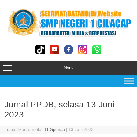
Skip
to
content
Menu
Jurnal PPDB, selasa 13 Juni
2023
dipublikasikan oleh
IT Spensa
|
13 Juni 2023