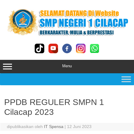
Skip
to
content
Menu
PPDB REGULER SMPN 1
Cilacap 2023
dipublikasikan oleh
IT Spensa
|
12 Juni 2023