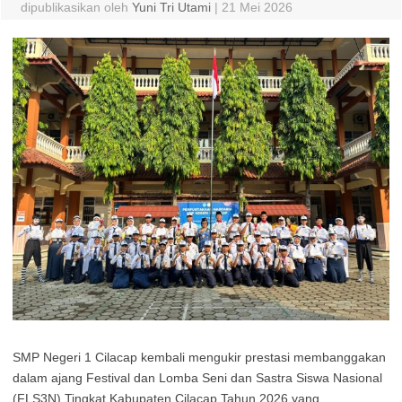
dipublikasikan oleh
Yuni Tri Utami
|
21 Mei 2026
SMP Negeri 1 Cilacap kembali mengukir prestasi membanggakan
dalam ajang Festival dan Lomba Seni dan Sastra Siswa Nasional
(FLS3N) Tingkat Kabupaten Cilacap Tahun 2026 yang