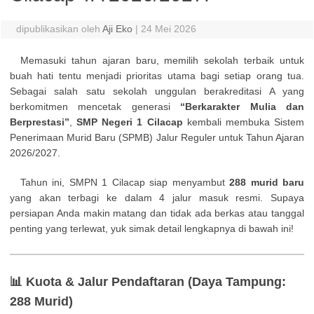
dipublikasikan oleh
Aji Eko
|
24 Mei 2026
Memasuki tahun ajaran baru, memilih sekolah terbaik untuk
buah hati tentu menjadi prioritas utama bagi setiap orang tua.
Sebagai salah satu sekolah unggulan berakreditasi A yang
berkomitmen mencetak generasi
“Berkarakter Mulia dan
Berprestasi”
,
SMP Negeri 1 Cilacap
kembali membuka Sistem
Penerimaan Murid Baru (SPMB) Jalur Reguler untuk Tahun Ajaran
2026/2027.
Tahun ini, SMPN 1 Cilacap siap menyambut
288 murid baru
yang akan terbagi ke dalam 4 jalur masuk resmi. Supaya
persiapan Anda makin matang dan tidak ada berkas atau tanggal
penting yang terlewat, yuk simak detail lengkapnya di bawah ini!
📊 Kuota & Jalur Pendaftaran (Daya Tampung:
288 Murid)