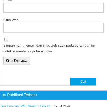
Situs Web
Simpan nama, email, dan situs web saya pada peramban ini
untuk komentar saya berikutnya.
Cari
untuk:
📅 Publikasi Terbaru
Jam Layanan SMP Negeri 1 Cilacap
12 Juli 2026