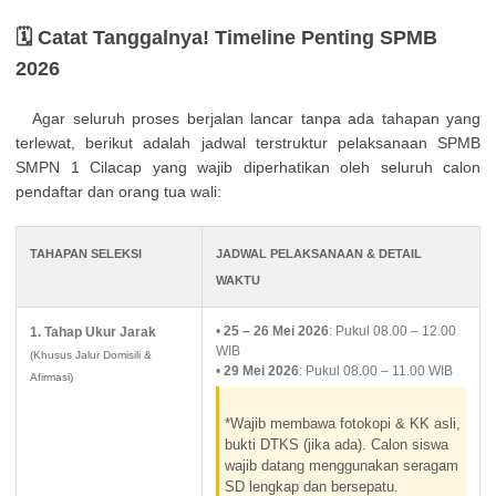
🗓️ Catat Tanggalnya! Timeline Penting SPMB
2026
Agar seluruh proses berjalan lancar tanpa ada tahapan yang
terlewat, berikut adalah jadwal terstruktur pelaksanaan SPMB
SMPN 1 Cilacap yang wajib diperhatikan oleh seluruh calon
pendaftar dan orang tua wali:
TAHAPAN SELEKSI
JADWAL PELAKSANAAN & DETAIL
WAKTU
•
25 – 26 Mei 2026
: Pukul 08.00 – 12.00
1. Tahap Ukur Jarak
WIB
(Khusus Jalur Domisili &
•
29 Mei 2026
: Pukul 08.00 – 11.00 WIB
Afirmasi)
*Wajib membawa fotokopi & KK asli,
bukti DTKS (jika ada). Calon siswa
wajib datang menggunakan seragam
SD lengkap dan bersepatu.