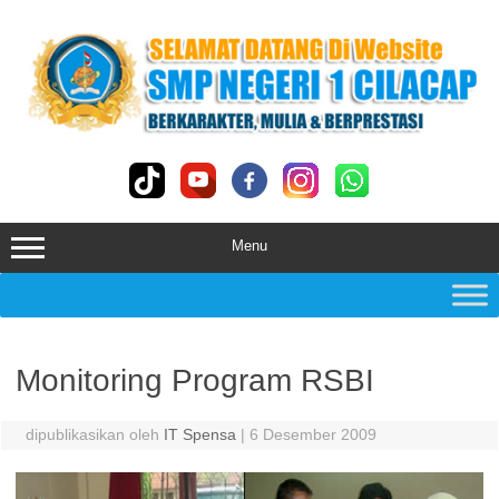
Skip
to
content
Menu
Monitoring Program RSBI
dipublikasikan oleh
IT Spensa
|
6 Desember 2009