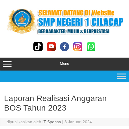
Skip
to
content
Menu
Laporan Realisasi Anggaran
BOS Tahun 2023
dipublikasikan oleh
IT Spensa
|
3 Januari 2024