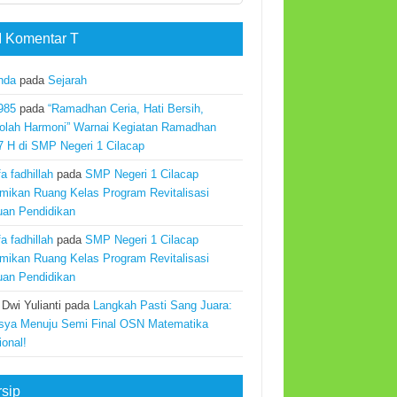
 Komentar T
nda
pada
Sejarah
985
pada
“Ramadhan Ceria, Hati Bersih,
olah Harmoni” Warnai Kegiatan Ramadhan
7 H di SMP Negeri 1 Cilacap
a fadhillah
pada
SMP Negeri 1 Cilacap
mikan Ruang Kelas Program Revitalisasi
uan Pendidikan
a fadhillah
pada
SMP Negeri 1 Cilacap
mikan Ruang Kelas Program Revitalisasi
uan Pendidikan
 Dwi Yulianti
pada
Langkah Pasti Sang Juara:
sya Menuju Semi Final OSN Matematika
ional!
rsip