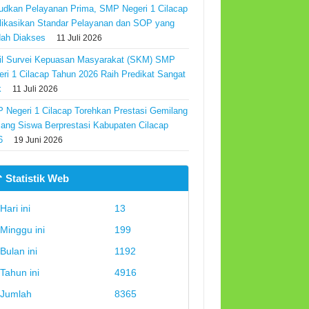
udkan Pelayanan Prima, SMP Negeri 1 Cilacap
likasikan Standar Pelayanan dan SOP yang
ah Diakses
11 Juli 2026
il Survei Kepuasan Masyarakat (SKM) SMP
eri 1 Cilacap Tahun 2026 Raih Predikat Sangat
k
11 Juli 2026
 Negeri 1 Cilacap Torehkan Prestasi Gemilang
Ajang Siswa Berprestasi Kabupaten Cilacap
6
19 Juni 2026
 Statistik Web
Hari ini
13
Minggu ini
199
Bulan ini
1192
Tahun ini
4916
Jumlah
8365