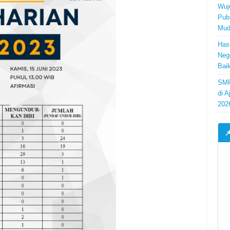
Wuj
Pub
Mud
Has
Neg
Bai
SMP
di 
202
