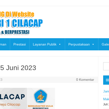
uman
Prestasi
Layanan Publik
Perpustakaan
Gale
Cari
5 Juni 2023
untu
23
0 Komentar

Jam
Mak
Juli