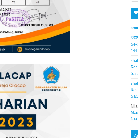

ana
333
Sek
144
shaf
Res
Sat
shaf
Res
Sat
Nila
Mar
Nas
A