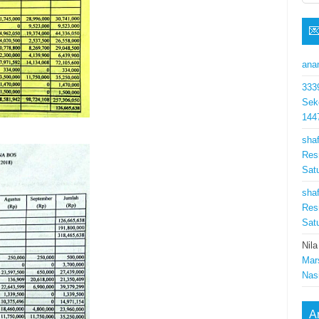

ana
333
Sek
144
shaf
Res
Sat
shaf
Res
Sat
Nila
Mar
Nas
A