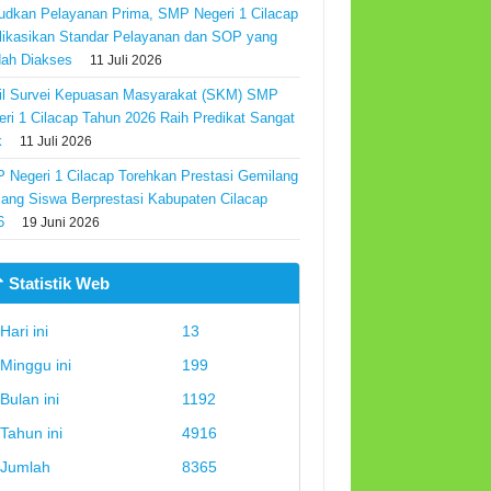
udkan Pelayanan Prima, SMP Negeri 1 Cilacap
likasikan Standar Pelayanan dan SOP yang
ah Diakses
11 Juli 2026
il Survei Kepuasan Masyarakat (SKM) SMP
eri 1 Cilacap Tahun 2026 Raih Predikat Sangat
k
11 Juli 2026
 Negeri 1 Cilacap Torehkan Prestasi Gemilang
Ajang Siswa Berprestasi Kabupaten Cilacap
6
19 Juni 2026
 Statistik Web
Hari ini
13
Minggu ini
199
Bulan ini
1192
Tahun ini
4916
Jumlah
8365