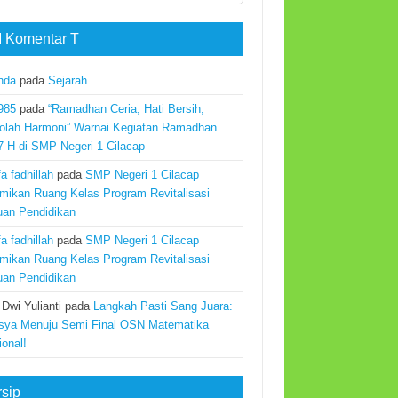
 Komentar T
nda
pada
Sejarah
985
pada
“Ramadhan Ceria, Hati Bersih,
olah Harmoni” Warnai Kegiatan Ramadhan
7 H di SMP Negeri 1 Cilacap
a fadhillah
pada
SMP Negeri 1 Cilacap
mikan Ruang Kelas Program Revitalisasi
uan Pendidikan
a fadhillah
pada
SMP Negeri 1 Cilacap
mikan Ruang Kelas Program Revitalisasi
uan Pendidikan
 Dwi Yulianti
pada
Langkah Pasti Sang Juara:
sya Menuju Semi Final OSN Matematika
ional!
rsip