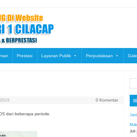
uman
Prestasi
Layanan Publik
Perpustakaan
Gale
Cari
untu
 2019
0 Komentar

OS dari beberapa periode.
Jam
Mak
Juli