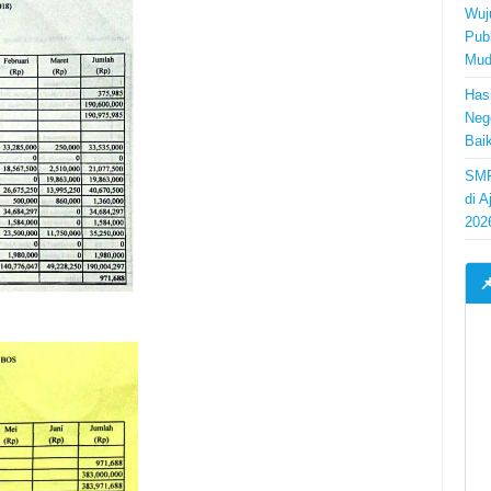
Wuj
Pub
Mud
Has
Neg
Bai
SMP
di 
202
