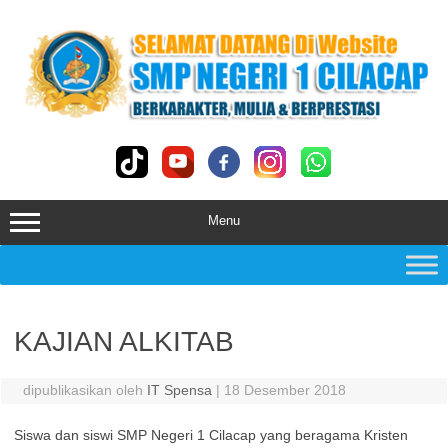
Skip
to
content
Menu
KAJIAN ALKITAB
dipublikasikan oleh
IT Spensa
|
18 Desember 2018
Siswa dan siswi SMP Negeri 1 Cilacap yang beragama Kristen