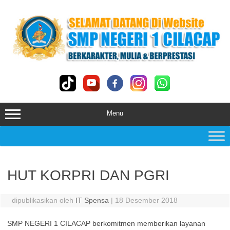
Skip
to
content
Menu
HUT KORPRI DAN PGRI
dipublikasikan oleh
IT Spensa
|
18 Desember 2018
SMP NEGERI 1 CILACAP berkomitmen memberikan layanan