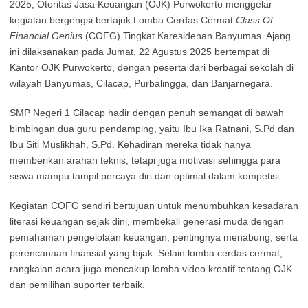
2025, Otoritas Jasa Keuangan (OJK) Purwokerto menggelar
kegiatan bergengsi bertajuk Lomba Cerdas Cermat
Class Of
Financial Genius
(COFG) Tingkat Karesidenan Banyumas. Ajang
ini dilaksanakan pada Jumat, 22 Agustus 2025 bertempat di
Kantor OJK Purwokerto, dengan peserta dari berbagai sekolah di
wilayah Banyumas, Cilacap, Purbalingga, dan Banjarnegara.
SMP Negeri 1 Cilacap hadir dengan penuh semangat di bawah
bimbingan dua guru pendamping, yaitu Ibu Ika Ratnani, S.Pd dan
Ibu Siti Muslikhah, S.Pd. Kehadiran mereka tidak hanya
memberikan arahan teknis, tetapi juga motivasi sehingga para
siswa mampu tampil percaya diri dan optimal dalam kompetisi.
Kegiatan COFG sendiri bertujuan untuk menumbuhkan kesadaran
literasi keuangan sejak dini, membekali generasi muda dengan
pemahaman pengelolaan keuangan, pentingnya menabung, serta
perencanaan finansial yang bijak. Selain lomba cerdas cermat,
rangkaian acara juga mencakup lomba video kreatif tentang OJK
dan pemilihan suporter terbaik.