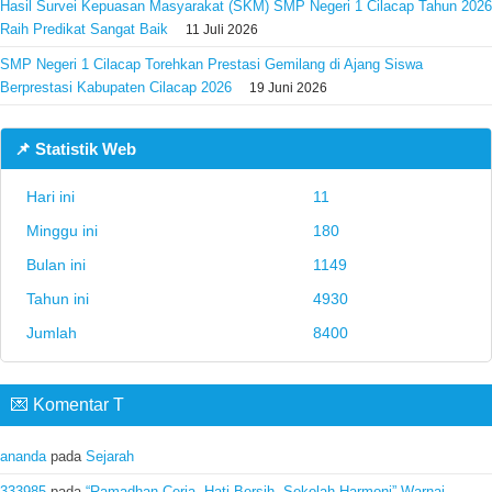
Hasil Survei Kepuasan Masyarakat (SKM) SMP Negeri 1 Cilacap Tahun 2026
Raih Predikat Sangat Baik
11 Juli 2026
SMP Negeri 1 Cilacap Torehkan Prestasi Gemilang di Ajang Siswa
Berprestasi Kabupaten Cilacap 2026
19 Juni 2026
📌 Statistik Web
Hari ini
11
Minggu ini
180
Bulan ini
1149
Tahun ini
4930
Jumlah
8400
💌 Komentar T
ananda
pada
Sejarah
333985
pada
“Ramadhan Ceria, Hati Bersih, Sekolah Harmoni” Warnai