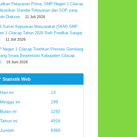
udkan Pelayanan Prima, SMP Negeri 1 Cilacap
likasikan Standar Pelayanan dan SOP yang
ah Diakses
11 Juli 2026
il Survei Kepuasan Masyarakat (SKM) SMP
eri 1 Cilacap Tahun 2026 Raih Predikat Sangat
k
11 Juli 2026
 Negeri 1 Cilacap Torehkan Prestasi Gemilang
Ajang Siswa Berprestasi Kabupaten Cilacap
6
19 Juni 2026
 Statistik Web
Hari ini
13
Minggu ini
199
Bulan ini
1192
Tahun ini
4916
Jumlah
8365