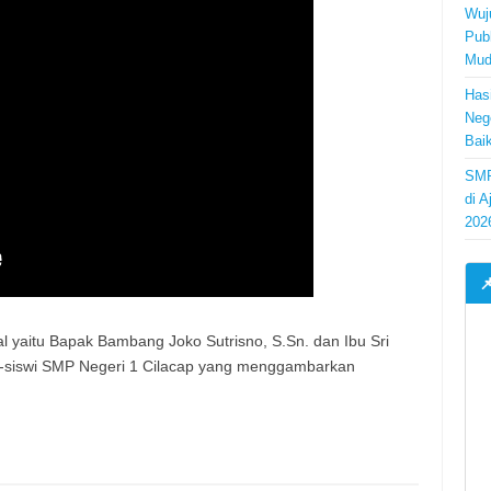
Wuj
Pub
Mud
Has
Neg
Bai
SMP
di 
202

al yaitu Bapak Bambang Joko Sutrisno, S.Sn. dan Ibu Sri
i-siswi SMP Negeri 1 Cilacap yang menggambarkan