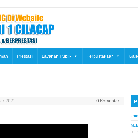
uman
Prestasi
Layanan Publik
Perpustakaan
Gale
Cari
untu
er 2021
0 Komentar

Jam
Mak
Juli