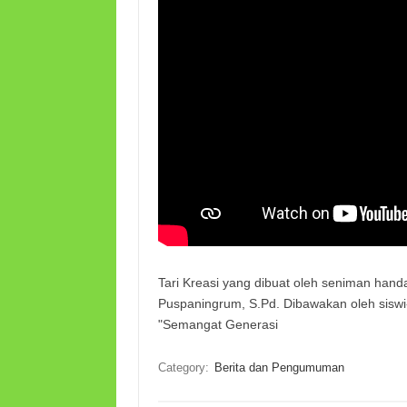
Tari Kreasi yang dibuat oleh seniman hand
Puspaningrum, S.Pd. Dibawakan oleh sisw
"Semangat Generasi
Category:
Berita dan Pengumuman