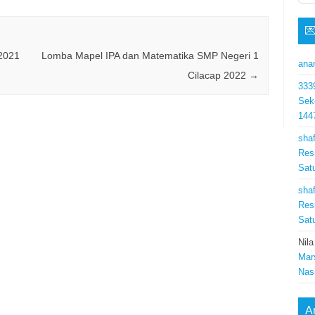

 2021
Lomba Mapel IPA dan Matematika SMP Negeri 1
ana
Cilacap 2022
→
333
Sek
144
shaf
Res
Sat
shaf
Res
Sat
Nila
Mar
Nas
A