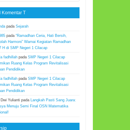
 Komentar T
nda
pada
Sejarah
985
pada
“Ramadhan Ceria, Hati Bersih,
olah Harmoni” Warnai Kegiatan Ramadhan
7 H di SMP Negeri 1 Cilacap
a fadhillah
pada
SMP Negeri 1 Cilacap
mikan Ruang Kelas Program Revitalisasi
uan Pendidikan
a fadhillah
pada
SMP Negeri 1 Cilacap
mikan Ruang Kelas Program Revitalisasi
uan Pendidikan
 Dwi Yulianti
pada
Langkah Pasti Sang Juara:
sya Menuju Semi Final OSN Matematika
ional!
rsip