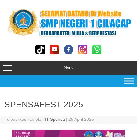
Skip
to
content
Menu
SPENSAFEST 2025
dipublikasikan oleh
IT Spensa
|
25 April 2025