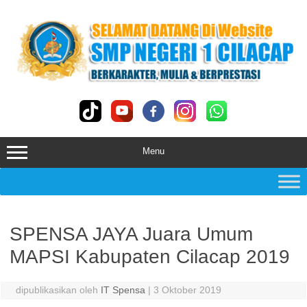
Skip
to
content
Menu
SPENSA JAYA Juara Umum
MAPSI Kabupaten Cilacap 2019
dipublikasikan oleh
IT Spensa
|
3 Oktober 2019