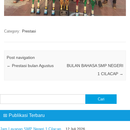
Category:
Prestasi
Post navigation
←
Prestasi bulan Agustus
BULAN BAHASA SMP NEGERI
1 CILACAP
→
Cari
untuk:
📅 Publikasi Terbaru
Jam Layanan SMP Negeri 1 Cilacap
12 Juli 2026