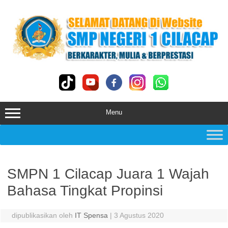
Skip
to
content
Menu
SMPN 1 Cilacap Juara 1 Wajah
Bahasa Tingkat Propinsi
dipublikasikan oleh
IT Spensa
|
3 Agustus 2020