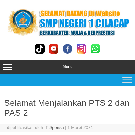
Skip
to
content
Menu
Selamat Menjalankan PTS 2 dan
PAS 2
dipublikasikan oleh
IT Spensa
|
1 Maret 2021