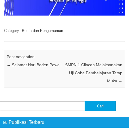
Category:
Berita dan Pengumuman
Post navigation
←
Selamat Hari Boden Powell
SMPN 1 Cilacap Melaksanakan
Uji Coba Pembelajaran Tatap
Muka
→
Cari
untuk:
📅 Publikasi Terbaru