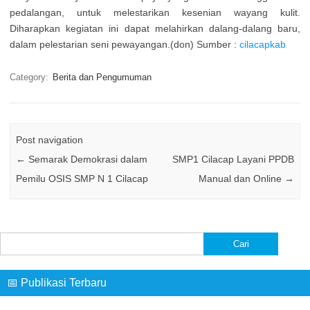
pedalangan, untuk melestarikan kesenian wayang kulit.
Diharapkan kegiatan ini dapat melahirkan dalang-dalang baru,
dalam pelestarian seni pewayangan.(don) Sumber :
cilacapkab
Category:
Berita dan Pengumuman
Post navigation
←
Semarak Demokrasi dalam
SMP1 Cilacap Layani PPDB
Pemilu OSIS SMP N 1 Cilacap
Manual dan Online
→
Cari
untuk:
📅 Publikasi Terbaru