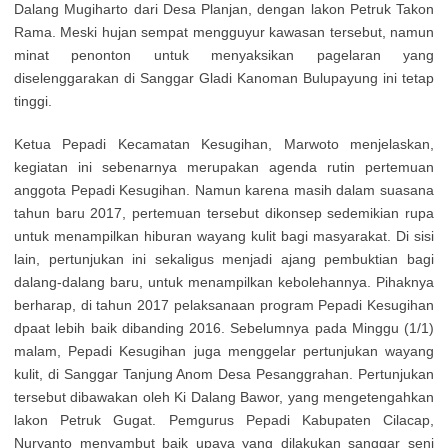
Dalang Mugiharto dari Desa Planjan, dengan lakon Petruk Takon
Rama. Meski hujan sempat mengguyur kawasan tersebut, namun
minat penonton untuk menyaksikan pagelaran yang
diselenggarakan di Sanggar Gladi Kanoman Bulupayung ini tetap
tinggi.
Ketua Pepadi Kecamatan Kesugihan, Marwoto menjelaskan,
kegiatan ini sebenarnya merupakan agenda rutin pertemuan
anggota Pepadi Kesugihan. Namun karena masih dalam suasana
tahun baru 2017, pertemuan tersebut dikonsep sedemikian rupa
untuk menampilkan hiburan wayang kulit bagi masyarakat. Di sisi
lain, pertunjukan ini sekaligus menjadi ajang pembuktian bagi
dalang-dalang baru, untuk menampilkan kebolehannya. Pihaknya
berharap, di tahun 2017 pelaksanaan program Pepadi Kesugihan
dpaat lebih baik dibanding 2016. Sebelumnya pada Minggu (1/1)
malam, Pepadi Kesugihan juga menggelar pertunjukan wayang
kulit, di Sanggar Tanjung Anom Desa Pesanggrahan. Pertunjukan
tersebut dibawakan oleh Ki Dalang Bawor, yang mengetengahkan
lakon Petruk Gugat. Pemgurus Pepadi Kabupaten Cilacap,
Nuryanto menyambut baik upaya yang dilakukan sanggar seni