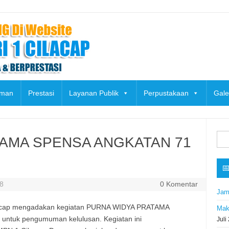
uman
Prestasi
Layanan Publik
Perpustakaan
Gale
Cari
AMA SPENSA ANGKATAN 71
untu

18
0 Komentar
Jam
lacap mengadakan kegiatan PURNA WIDYA PRATAMA
Mak
n untuk pengumuman kelulusan. Kegiatan ini
Juli