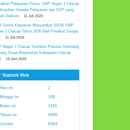
udkan Pelayanan Prima, SMP Negeri 1 Cilacap
likasikan Standar Pelayanan dan SOP yang
ah Diakses
11 Juli 2026
il Survei Kepuasan Masyarakat (SKM) SMP
eri 1 Cilacap Tahun 2026 Raih Predikat Sangat
k
11 Juli 2026
 Negeri 1 Cilacap Torehkan Prestasi Gemilang
Ajang Siswa Berprestasi Kabupaten Cilacap
6
19 Juni 2026
 Statistik Web
Hari ini
2
Minggu ini
188
Bulan ini
1181
Tahun ini
4905
Jumlah
8354