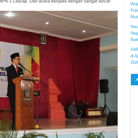
MPN 1 Cilacap. Dan acara berjalan dengan sangat lancar.
Wuj
Pub
Mud
Has
Neg
Bai
SMP
di 
202
