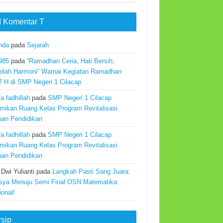
 Komentar T
nda
pada
Sejarah
985
pada
“Ramadhan Ceria, Hati Bersih,
olah Harmoni” Warnai Kegiatan Ramadhan
7 H di SMP Negeri 1 Cilacap
a fadhillah
pada
SMP Negeri 1 Cilacap
mikan Ruang Kelas Program Revitalisasi
uan Pendidikan
a fadhillah
pada
SMP Negeri 1 Cilacap
mikan Ruang Kelas Program Revitalisasi
uan Pendidikan
 Dwi Yulianti
pada
Langkah Pasti Sang Juara:
sya Menuju Semi Final OSN Matematika
ional!
rsip