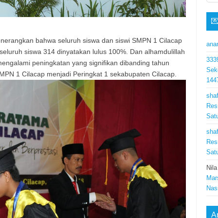

erangkan bahwa seluruh siswa dan siswi SMPN 1 Cilacap
ana
eluruh siswa 314 dinyatakan lulus 100%. Dan alhamdulillah
333
 mengalami peningkatan yang signifikan dibanding tahun
Sek
SMPN 1 Cilacap menjadi Peringkat 1 sekabupaten Cilacap.
144
shaf
Res
Sat
shaf
Res
Sat
Nila
Mar
Nas
A