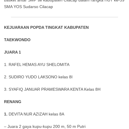
basket antar SMP se kabupaten Cilacap dalam rangka HUT ke-39
SMA YOS Sudarso Cilacap
KEJUARAAN POPDA TINGKAT KABUPATEN
TAEKWONDO
JUARA 1
1. RAFEL HEMAS AYU SHELOMITA
2. SUDIRO YUDO LAKSONO kelas 8I
3. SYAFIQ JANUAR PRAMESWARA KENTA Kelas 8H
RENANG
1.
DEVITA NUR AZIZAH kelas 8A
– Juara 2 gaya kupu-kupu 200 m, 50 m Putri