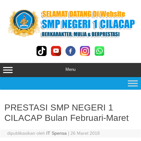
Skip
to
content
Menu
PRESTASI SMP NEGERI 1
CILACAP Bulan Februari-Maret
dipublikasikan oleh
IT Spensa
|
26 Maret 2018