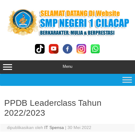
Skip
to
content
Menu
PPDB Leaderclass Tahun
2022/2023
dipublikasikan oleh
IT Spensa
|
30 Mei 2022