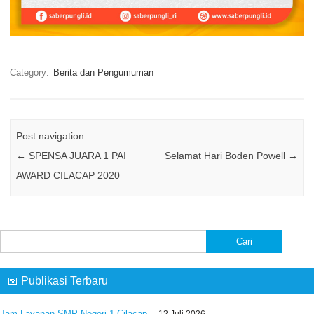
Category:
Berita dan Pengumuman
Post navigation
←
SPENSA JUARA 1 PAI
Selamat Hari Boden Powell
→
AWARD CILACAP 2020
Cari
untuk:
📅 Publikasi Terbaru
Jam Layanan SMP Negeri 1 Cilacap
12 Juli 2026