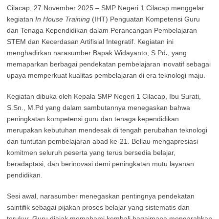
Cilacap, 27 November 2025 – SMP Negeri 1 Cilacap menggelar
kegiatan
In House Training
(IHT) Penguatan Kompetensi Guru
dan Tenaga Kependidikan dalam Perancangan Pembelajaran
STEM dan Kecerdasan Artifisial Integratif. Kegiatan ini
menghadirkan narasumber Bapak Widayanto, S.Pd
.
, yang
memaparkan berbagai pendekatan pembelajaran inovatif sebagai
upaya memperkuat kualitas pembelajaran di era teknologi maju.
Kegiatan dibuka oleh Kepala SMP Negeri 1 Cilacap, Ibu Surati,
S.Sn., M.Pd yang dalam sambutannya menegaskan bahwa
peningkatan kompetensi guru dan tenaga kependidikan
merupakan kebutuhan mendesak di tengah perubahan teknologi
dan tuntutan pembelajaran abad ke-21. Beliau mengapresiasi
komitmen seluruh peserta yang terus bersedia belajar,
beradaptasi, dan berinovasi demi peningkatan mutu layanan
pendidikan.
Sesi awal, narasumber menegaskan pentingnya pendekatan
saintifik sebagai pijakan proses belajar yang sistematis dan
terukur. Guru diajak memahami kembali bagaimana mengarahkan