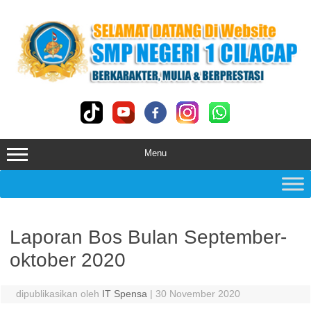
Skip
to
content
Menu
Laporan Bos Bulan September-
oktober 2020
dipublikasikan oleh
IT Spensa
|
30 November 2020