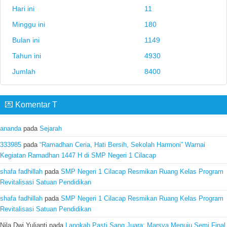
Hari ini
11
Minggu ini
180
Bulan ini
1149
Tahun ini
4930
Jumlah
8400
💌 Komentar T
ananda
pada
Sejarah
333985
pada
“Ramadhan Ceria, Hati Bersih, Sekolah Harmoni” Warnai
Kegiatan Ramadhan 1447 H di SMP Negeri 1 Cilacap
shafa fadhillah
pada
SMP Negeri 1 Cilacap Resmikan Ruang Kelas Program
Revitalisasi Satuan Pendidikan
shafa fadhillah
pada
SMP Negeri 1 Cilacap Resmikan Ruang Kelas Program
Revitalisasi Satuan Pendidikan
Nila Dwi Yulianti
pada
Langkah Pasti Sang Juara: Marsya Menuju Semi Final