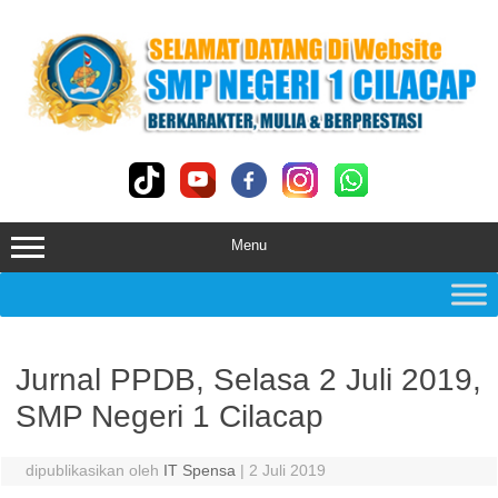
Skip
to
content
Menu
Jurnal PPDB, Selasa 2 Juli 2019,
SMP Negeri 1 Cilacap
dipublikasikan oleh
IT Spensa
|
2 Juli 2019