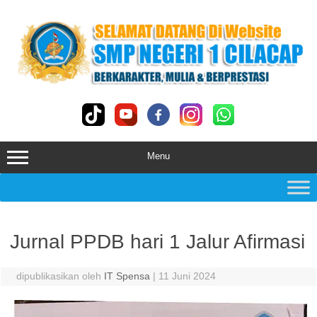
Skip
to
content
Menu
Jurnal PPDB hari 1 Jalur Afirmasi
dipublikasikan oleh
IT Spensa
|
11 Juni 2024