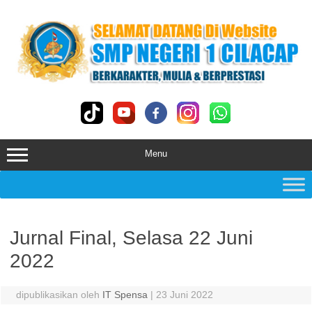
Skip
to
content
Menu
Jurnal Final, Selasa 22 Juni
2022
dipublikasikan oleh
IT Spensa
|
23 Juni 2022