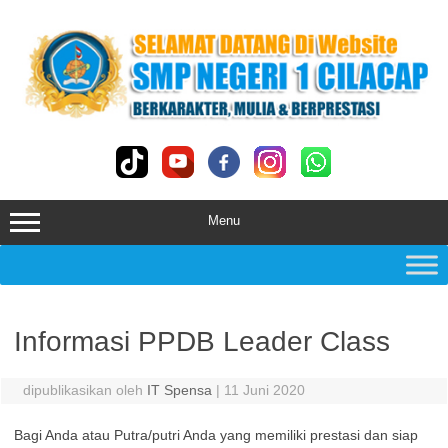
Skip
to
content
Menu
Informasi PPDB Leader Class
dipublikasikan oleh
IT Spensa
|
11 Juni 2020
Bagi Anda atau Putra/putri Anda yang memiliki prestasi dan siap