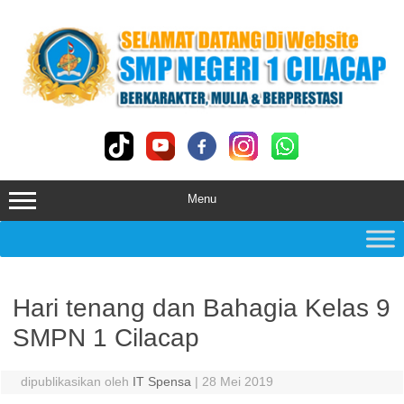
Skip
to
content
Menu
Hari tenang dan Bahagia Kelas 9
SMPN 1 Cilacap
dipublikasikan oleh
IT Spensa
|
28 Mei 2019