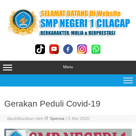
Skip
to
content
Menu
Gerakan Peduli Covid-19
dipublikasikan oleh
IT Spensa
|
5 Mei 2020