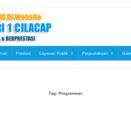
uman
Prestasi
Layanan Publik
Perpustakaan
Gale
Tag:
Programmer